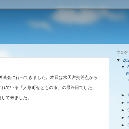
ブログ
▼
20
▼
独演会に行ってきました。本日は水天宮交差点から
されている『人形町せともの市』の最終日でした。
►
能して来ました。
►
►
►
►