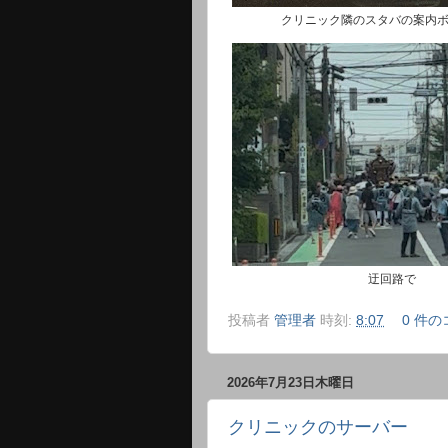
クリニック隣のスタバの案内
迂回路で
投稿者
管理者
時刻:
8:07
0 件の
2026年7月23日木曜日
クリニックのサーバー