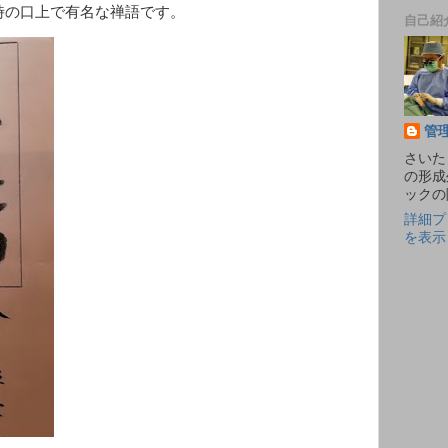
時の口上で有名な禅語です。
自己紹
管
さいた
の形成
ックの
詳細プ
を表示