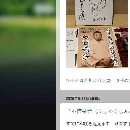
投稿者
管理者
時刻:
8:02
0 件の
2026年8月2日日曜日
『不惜身命（ふしゃくしん
すでに30度を超える中、到着す