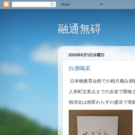
融通無碍
2026年8月5日水曜日
白酒喝采
日本橋教育会館での桃月庵白酒
人形町交差点までの歩道で開催
独演会は相変わらずの盛況で堪