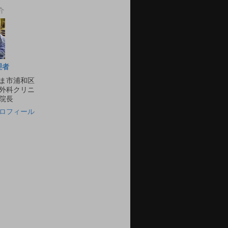
介
理者
ま市浦和区
外科クリニ
院長
ロフィール