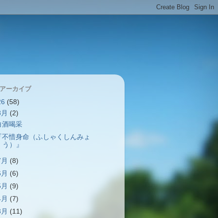
 アーカイブ
26
(58)
8月
(2)
白酒喝采
『不惜身命（ふしゃくしんみょ
う）』
7月
(8)
6月
(6)
5月
(9)
4月
(7)
3月
(11)