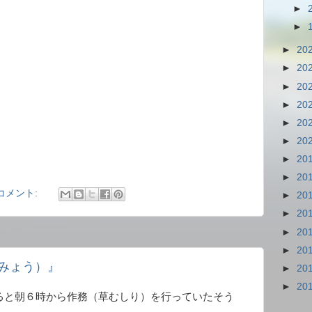
►
►
►
20
►
20
►
20
►
20
►
20
►
20
►
20
►
20
コメント:
►
20
►
20
►
20
►
20
みょう）』
►
20
►
20
ると朝６時から作務（草むしり）を行っていたそう